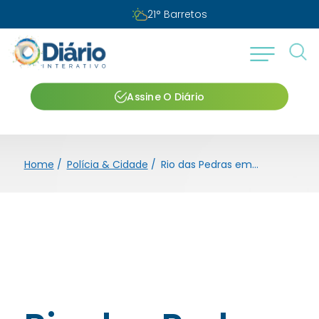
21
°
Barretos
Assine O Diário
Home
/
Polícia & Cidade
/
Rio das Pedras empossa nesta sexta nova diretoria e inaugura parque aquático