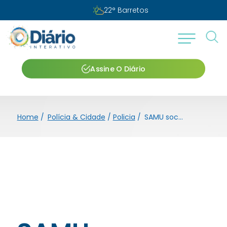
22
°
Barretos
Assine O Diário
Home
/
Polícia & Cidade
/
Policia
/
SAMU socorre vítimas de acidente na área central