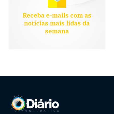
Receba e-mails com as
notícias mais lidas da
semana