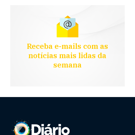
Receba e-mails com as
notícias mais lidas da
semana