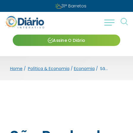
31
°
Barretos
Assine O Diário
Home
/
Política & Economia
/
Economia
/
São Paulo abre 49 mil novos empregos formais em setembro