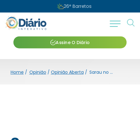
26
°
Barretos
Assine O Diário
Home
/
Opinião
/
Opinião Aberta
/
Sarau no Museu: quarta edição