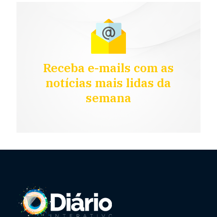
Receba e-mails com as
notícias mais lidas da
semana