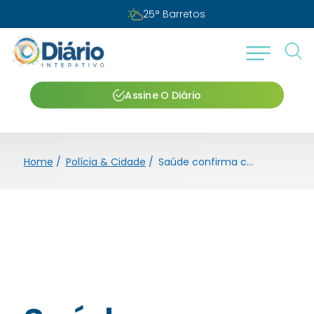
25
°
Barretos
Assine O Diário
Home
/
Polícia & Cidade
/
Saúde confirma cobertura vacinal de apenas 40% nos grupos de risco em Barretos