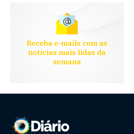
Receba e-mails com as
notícias mais lidas da
semana