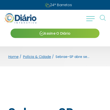
24
°
Barretos
Assine O Diário
Home
/
Polícia & Cidade
/
Sebrae-SP abre seleção para vaga de estágio em Barretos