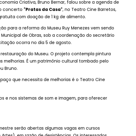
Economia Criativa, Bruno Bernar, falou sobre a agenda de
do concerto
"Pratas da Casa"
, no Teatro Cine Barretos,
gratuita com doação de 1 kg de alimento.
tação para a reforma do Museu Ruy Menezes vem sendo
 Municipal de Obras, sob a coordenação do secretário
citação ocorra no dia 5 de agosto.
a restauração do Museu. O projeto contempla pintura
as melhorias. É um patrimônio cultural tombado pelo
ou Bruno.
paço que necessita de melhorias é o Teatro Cine
ros e nos sistemas de som e imagem, para oferecer
mestre serão abertas algumas vagas em cursos
Artes), em razão de desistências. Os interessados