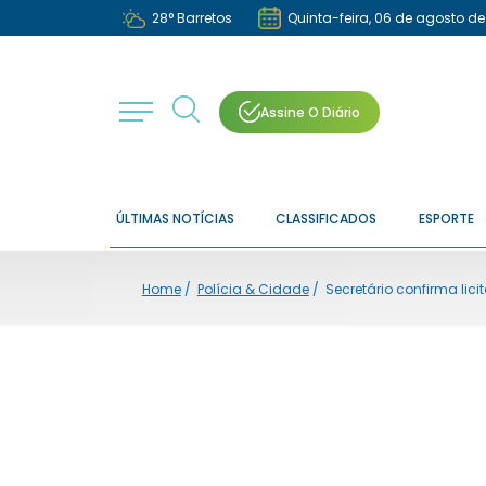
28
°
Barretos
Quinta-feira, 06 de agosto d
Assine O Diário
ÚLTIMAS NOTÍCIAS
CLASSIFICADOS
ESPORTE
Home
/
Polícia & Cidade
/
Secretário confirma li