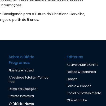
 informações.
o Cavalgando para o Futuro do Christiano Carvalho,
nças a partir de 5 anos.
Sobre o Diário
Editorias
Programas
Acervo O Diário Online
Playlists em geral
Política & Economia
A Verdade Total em Tempo
Esporte
Real
Polícia & Cidade
Direto da Redação
Social & Entretenimento
Revista interativa
Classificados
O Diário News