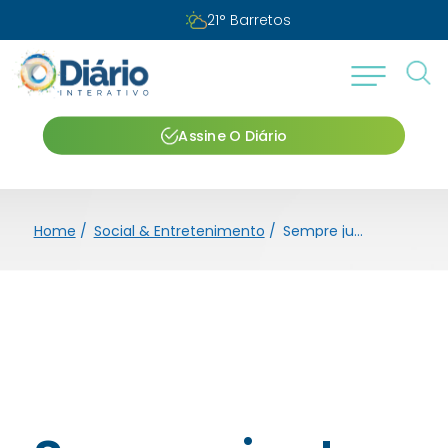
21
°
Barretos
Assine O Diário
Home
/
Social & Entretenimento
/
Sempre juntos