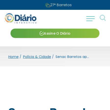
27
°
Barretos
Assine O Diário
Home
/
Polícia & Cidade
/
Senac Barretos apresenta espetáculo “Arlequim” no Cine Barretos