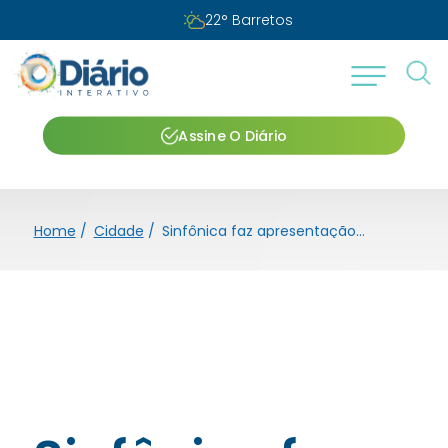
22
°
Barretos
Assine O Diário
Home
/
Cidade
/
Sinfônica faz apresentação no Teatro Cine Barretos