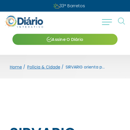
33
°
Barretos
Assine O Diário
Home
/
Polícia & Cidade
/
SIRVARIG orienta produtores sobre vacinação contra Brucelose