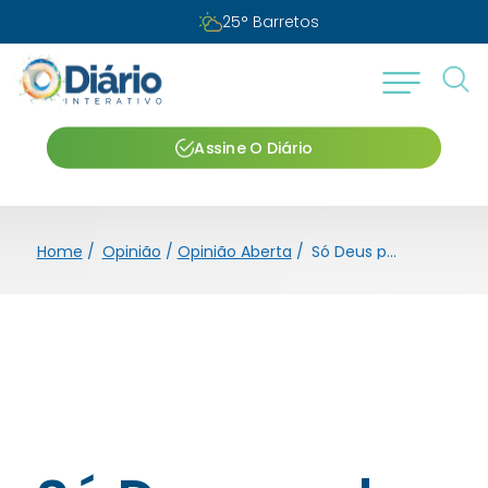
25
°
Barretos
Assine O Diário
Home
/
Opinião
/
Opinião Aberta
/
Só Deus pode me julgar