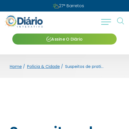
27
°
Barretos
Assine O Diário
Home
/
Polícia & Cidade
/
Suspeitos de praticarem golpes são identificados pela Polícia