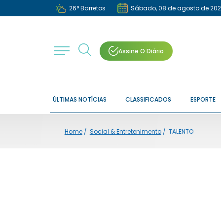
26
°
Barretos
Sábado, 08 de agosto de 20
Assine O Diário
ÚLTIMAS NOTÍCIAS
CLASSIFICADOS
ESPORTE
Home
/
Social & Entretenimento
/
TALENTO