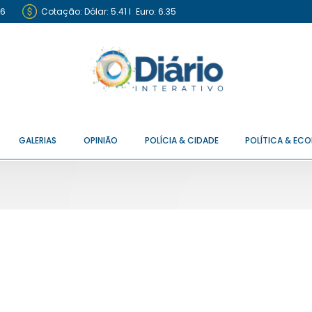
26
Cotação:
Dólar: 5.41
I
Euro: 6.35
GALERIAS
OPINIÃO
POLÍCIA & CIDADE
POLÍTICA & EC