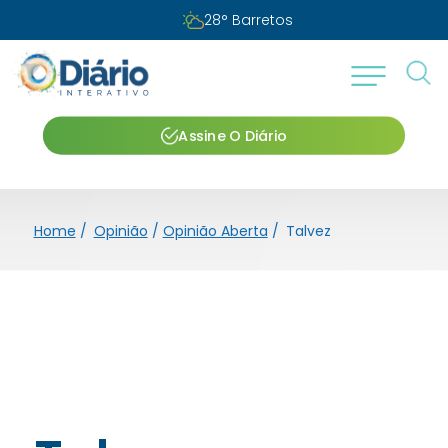
28
°
Barretos
Assine O Diário
Home
/
Opinião
/
Opinião Aberta
/
Talvez