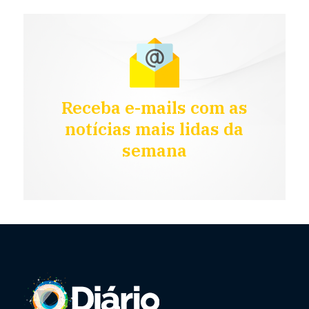
Receba e-mails com as
notícias mais lidas da
semana