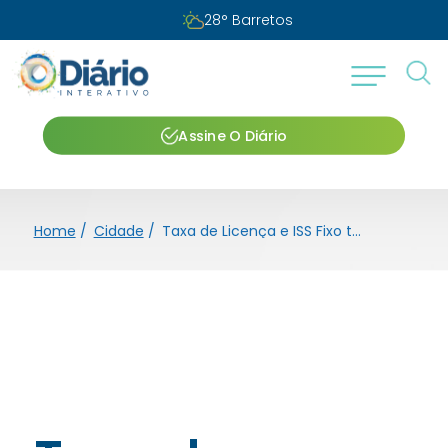
28
°
Barretos
Assine O Diário
Home
/
Cidade
/
Taxa de Licença e ISS Fixo têm vencimentos prorrogados