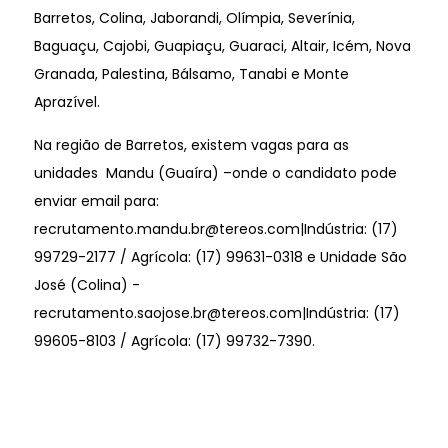
Barretos, Colina, Jaborandi, Olímpia, Severínia,
Baguaçu, Cajobi, Guapiaçu, Guaraci, Altair, Icém, Nova
Granada, Palestina, Bálsamo, Tanabi e Monte
Aprazível.
Na região de Barretos, existem vagas para as
unidades Mandu (Guaíra) –onde o candidato pode
enviar email para:
recrutamento.mandu.br@tereos.com
|Indústria: (17)
99729-2177 / Agrícola: (17) 99631-0318 e Unidade São
José (Colina) -
recrutamento.saojose.br@tereos.com
|Indústria: (17)
99605-8103 / Agrícola: (17) 99732-7390.