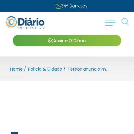
34
°
Barretos
Assine O Diário
Home
/
Polícia & Cidade
/
Tereos anuncia mais de 400 vagas abertas para a safra 25/26