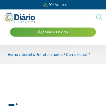
20
°
Barretos
Assine O Diário
Home
/
Social & Entretenimento
/
Danilo Nunes
/
Tiago Bo