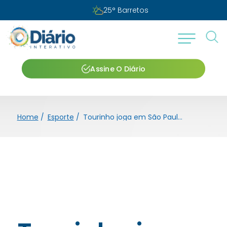
25
°
Barretos
Assine O Diário
Home
/
Esporte
/
Tourinho joga em São Paulo e Votuporanga pelo Paulista