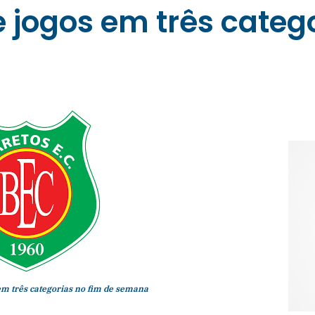
 jogos em três catego
em três categorias no fim de semana