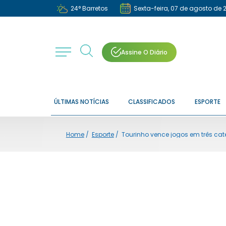
24
°
Barretos
Sexta-feira, 07 de agosto de 
Assine O Diário
ÚLTIMAS NOTÍCIAS
CLASSIFICADOS
ESPORTE
Home
/
Esporte
/
Tourinho vence jogos em três ca