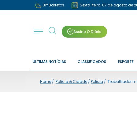
31
°
Barretos
Sexta-feira, 07 de agosto de 
Assine O Diário
ÚLTIMAS NOTÍCIAS
CLASSIFICADOS
ESPORTE
Home
/
Polícia & Cidade
/
Policia
/
Trabalhador mo