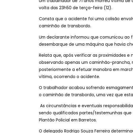
Um trabalhador de 71 anos morreu vítima de 
volta das 23h50 de terça-feira (12).
Consta que o acidente foi uma colisão envo
caminhão de transbordo.
Um declarante informou que comunicou ao fisc
desembarque de uma máquina que havia che
Relata que, após verificar as proximidades e 
observando apenas um caminhão-prancha, r
posteriormente a efetuar manobra em march
vítima, ocorrendo o acidente.
O trabalhador acabou sofrendo esmagamento 
o caminhão de transbordo, uma vez que estav
As circunstâncias e eventuais responsabilida
sendo qualificados partes/testemunhas que
Plantão Policial em Barretos.
O delegado Rodrigo Souza Ferreira determinou