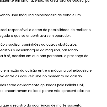
acidente em uma fazenda, na área rural de Guaíra, por
lvendo uma máquina colheitadeira de cana e um
al responsável a cerca de possibilidade de realizar o
gado e que se encontrava sem operador.
não visualizar caminhões ou outros obstáculos,
ealizou o desembarque da máquina, passando
a à ré, ocasião em que não percebeu a presença da
em razão da colisão entre a máquina colheitadeira e
a entre os dois veículos no momento da colisão.
des serão devidamente apuradas pela Polícia Civil,
 se encontravam no local porem não apresentadas no
 que o registro da ocorrência de morte suspeita.