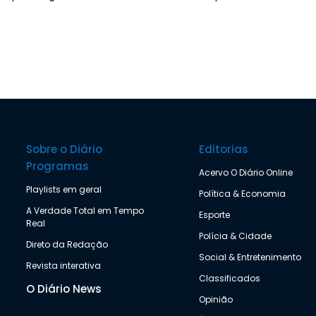
Sobre o Diário
Editorias
Programas
Acervo O Diário Online
Playlists em geral
Política & Economia
A Verdade Total em Tempo
Esporte
Real
Polícia & Cidade
Direto da Redação
Social & Entretenimento
Revista interativa
Classificados
O Diário News
Opinião