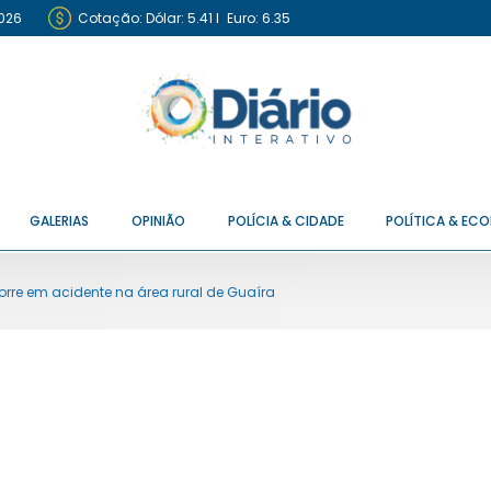
2026
Cotação:
Dólar: 5.41
I
Euro: 6.35
GALERIAS
OPINIÃO
POLÍCIA & CIDADE
POLÍTICA & EC
rre em acidente na área rural de Guaíra