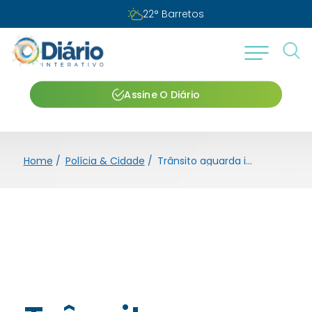
22
°
Barretos
Assine O Diário
Home
/
Polícia & Cidade
/
Trânsito aguarda instalação de novos semáforos pelo DENATRAN