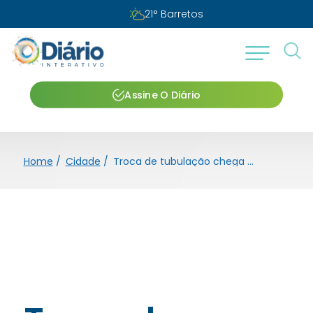
21
°
Barretos
Assine O Diário
Home
/
Cidade
/
Troca de tubulação chega a região central