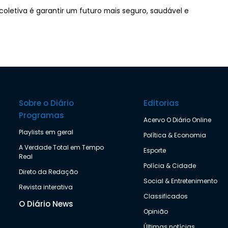
oletiva é garantir um futuro mais seguro, saudável e
Sobre o Diário
Editorias
Programas
Acervo O Diário Online
Playlists em geral
Política & Economia
A Verdade Total em Tempo
Esporte
Real
Polícia & Cidade
Direto da Redação
Social & Entretenimento
Revista interativa
Classificados
O Diário News
Opinião
Últimas notícias