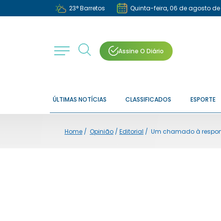
23
°
Barretos
Quinta-feira, 06 de agosto de
Assine O Diário
ÚLTIMAS NOTÍCIAS
CLASSIFICADOS
ESPORTE
Home
/
Opinião
/
Editorial
/
Um chamado à respons