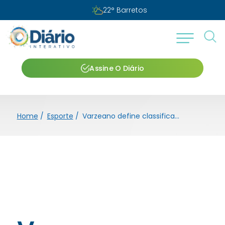
22
°
Barretos
Assine O Diário
Home
/
Esporte
/
Varzeano define classificados para segunda fase da Série B