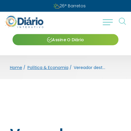
26
°
Barretos
Assine O Diário
Home
/
Política & Economia
/
Vereador destaca importância de lei que beneficia pacientes de Diabetes