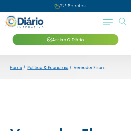
22
°
Barretos
Assine O Diário
Home
/
Política & Economia
/
Vereador Elson Santos avalia trabalho da atual gestão municipal durante entrevista