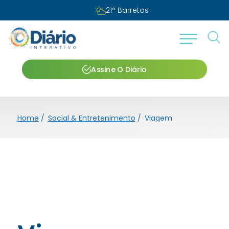
21
°
Barretos
Assine O Diário
Home
/
Social & Entretenimento
/
Viagem