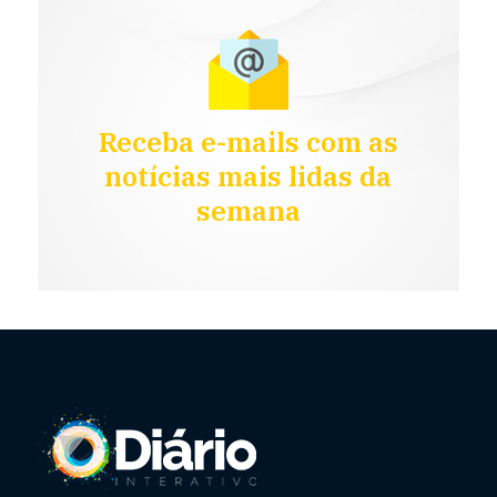
Receba e-mails com as
notícias mais lidas da
semana