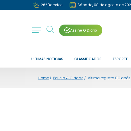
26
°
Barretos
Sábado, 08 de agosto de 20
Assine O Diário
ÚLTIMAS NOTÍCIAS
CLASSIFICADOS
ESPORTE
Home
/
Polícia & Cidade
/
Vítima registra BO apó