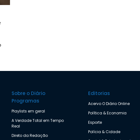
e
o
Sobre o Diário
Editorias
Programas
Acervo O Diário Online
Playlists em geral
Política & Economia
A Verdade Total em Tempo
Esporte
Real
Polícia & Cidade
Direto da Redação