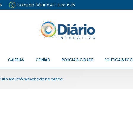
6
Cotação:
Dólar: 5.41
I
Euro: 6.35
GALERIAS
OPINIÃO
POLÍCIA & CIDADE
POLÍTICA & EC
 furto em imóvel fechado no centro