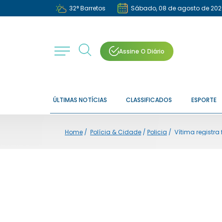
32
°
Barretos
Sábado, 08 de agosto de 202
Assine O Diário
ÚLTIMAS NOTÍCIAS
CLASSIFICADOS
ESPORTE
Home
/
Polícia & Cidade
/
Policia
/
Vítima registra