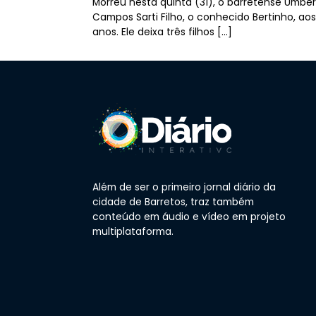
Morreu nesta quinta (31), o barretense Umbe
Campos Sarti Filho, o conhecido Bertinho, ao
anos. Ele deixa três filhos […]
Além de ser o primeiro jornal diário da
cidade de Barretos, traz também
conteúdo em áudio e vídeo em projeto
multiplataforma.