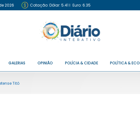
de 2026
Cotação:
Dólar: 5.41
I
Euro: 6.35
GALERIAS
OPINIÃO
POLÍCIA & CIDADE
POLÍTICA & EC
etense Titô