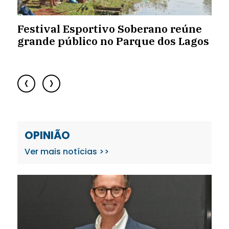
Festival Esportivo Soberano reúne
O
grande público no Parque dos Lagos
R
‹
›
OPINIÃO
Ver mais notícias >>